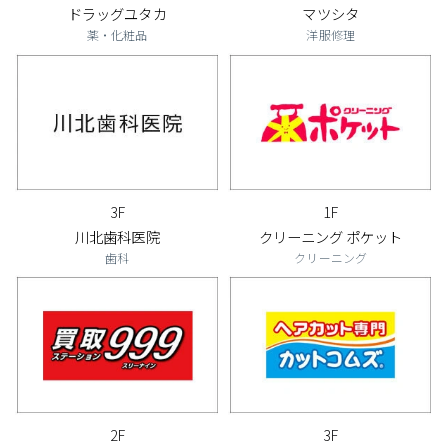
ドラッグユタカ
マツシタ
薬・化粧品
洋服修理
3F
1F
川北歯科医院
クリーニング ポケット
歯科
クリーニング
2F
3F