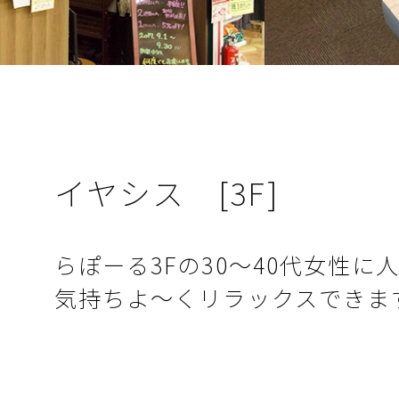
イヤシス
[3F]
らぽーる3Fの30〜40代女性に
気持ちよ〜くリラックスできま