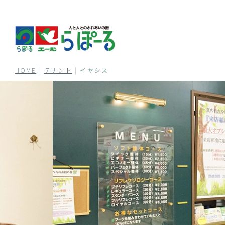
HOME
|
テナント
|
イヤシス