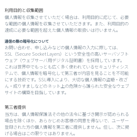
利用目的と収集範囲
個人情報を収集させていただく場合は、利用目的に応じて、必要
な範囲の個人情報を収集させていただきます。また、利用目的の
達成に必要な範囲を超えた個人情報の取扱いは行いません。
通信の際の暗号化について
お問い合わせ、申し込みなどの個人情報の入力に際しては、
SSL（Secure Socket Layers）という安全性の高いサーバソフト
ウェア（ウェブサーバ用デジタル証明書）を採用しています。
これは世界中でもっとも広く多く使われているセキュリティシス
テムで、個人情報を暗号化して第三者が内容を見ることを不可能
にする技術です。SSL導入により、大切な個人情報の盗聴・改ざ
ん・成りすましなどのネット上の危険から護られた安全なウェブ
サイトの構築を目指しています。
第三者提供
当方は、個人情報保護法その他の法令に基づき開示が認められる
場合を除くほか、あらかじめお客様の同意を得ないで、ユーザー
登録された方の個人情報を第三者に提供しません。但し、次に掲
げる場合はこの限りではありません。